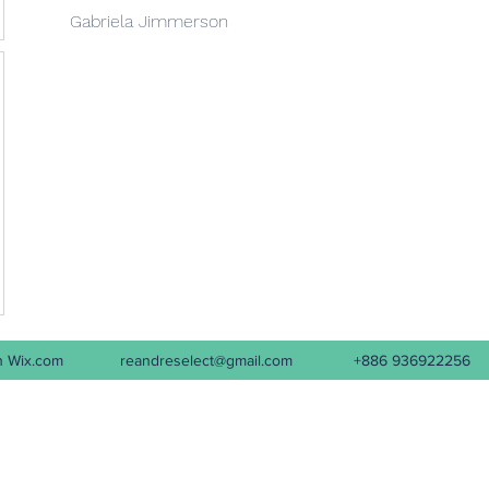
Gabriela Jimmerson
d with Wix.com
reandreselect@gmail.com
+886 936922256