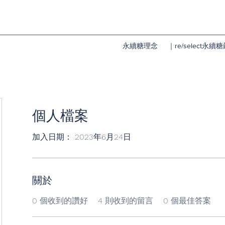
永續糖理念
｜re/select永
個人檔案
加入日期： 2023年6月24日
關於
0
個收到的讚好
4
則收到的留言
0
個最佳答案