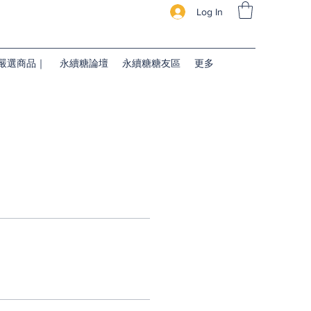
Log In
續糖嚴選商品｜
永續糖論壇
永續糖糖友區
更多