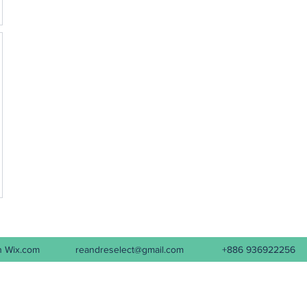
d with Wix.com
reandreselect@gmail.com
+886 936922256