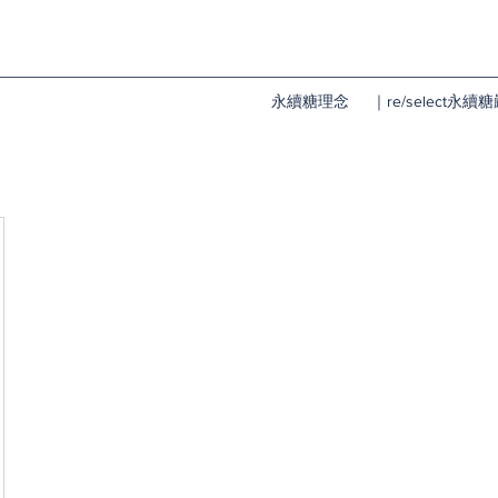
永續糖理念
｜re/select永