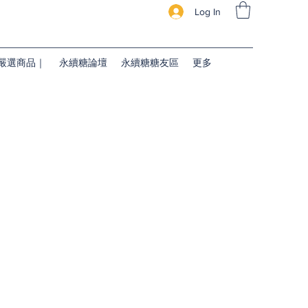
Log In
續糖嚴選商品｜
永續糖論壇
永續糖糖友區
更多